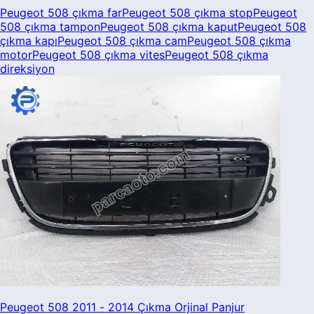
Peugeot
508
çıkma
far
Peugeot
508
çıkma
stop
Peugeot
508
çıkma
tampon
Peugeot
508
çıkma
kaput
Peugeot
508
çıkma
kapı
Peugeot
508
çıkma
cam
Peugeot
508
çıkma
motor
Peugeot
508
çıkma
vites
Peugeot
508
çıkma
direksiyon
Peugeot 508 2011 - 2014 Çıkma Orjinal Panjur