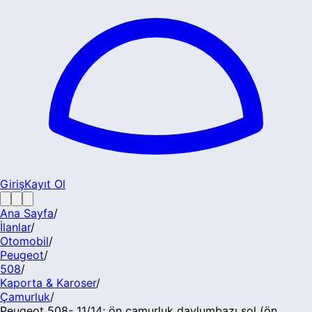
Giriş
Kayıt Ol
Ana Sayfa
/
İlanlar
/
Otomobil
/
Peugeot
/
508
/
Kaporta & Karoser
/
Çamurluk
/
Peugeot 508- 11/14; ön çamurluk davlumbazı sol (ön...