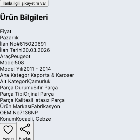
İlanla ilgili şikayetim var
Ürün Bilgileri
Fiyat
Pazarlık
İlan No
#
615020691
İlan Tarihi
20.03.2026
Araç
Peugeot
Model
508
Model Yılı
2011 - 2014
Ana Kategori
Kaporta & Karoser
Alt Kategori
Çamurluk
Parça Durumu
Sıfır Parça
Parça Tipi
Orjinal Parça
Parça Kalitesi
Hatasız Parça
Ürün Markası
Fabrikasyon
OEM No
7136NP
Konum
Kocaeli
,
Gebze
Favori
Paylaş