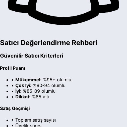
Satıcı Değerlendirme Rehberi
Güvenilir Satıcı Kriterleri
Profil Puanı
•
Mükemmel:
%95+ olumlu
•
Çok İyi:
%90-94 olumlu
•
İyi:
%85-89 olumlu
•
Dikkat:
%85 altı
Satış Geçmişi
• Toplam satış sayısı
• Üyelik süresi