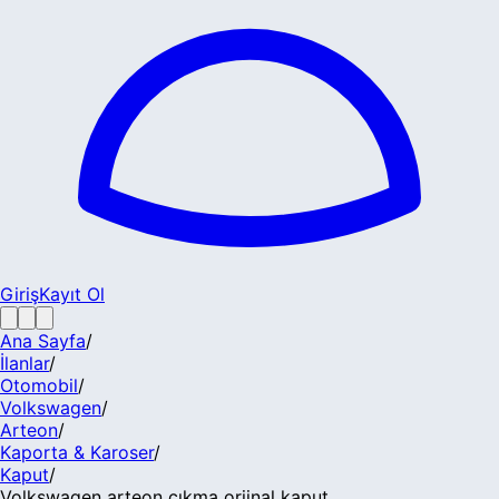
Giriş
Kayıt Ol
Ana Sayfa
/
İlanlar
/
Otomobil
/
Volkswagen
/
Arteon
/
Kaporta & Karoser
/
Kaput
/
Volkswagen arteon çıkma orjinal kaput