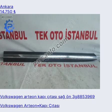
Ankara
14.750 ₺
Volkswagen arteon kapı çıtası sağ ön 3g8853969
Volkswagen
Arteon
•
Kapı Çıtası