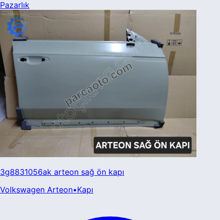
Pazarlık
3g8831056ak arteon sağ ön kapı
Volkswagen
Arteon
•
Kapı