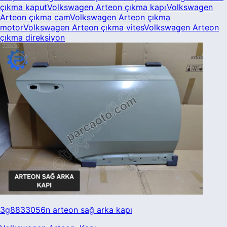
çıkma
kaput
Volkswagen
Arteon
çıkma
kapı
Volkswagen
Arteon
çıkma
cam
Volkswagen
Arteon
çıkma
motor
Volkswagen
Arteon
çıkma
vites
Volkswagen
Arteon
çıkma
direksiyon
3g8833056n arteon sağ arka kapı