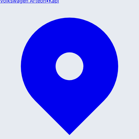
Volkswagen
Arteon
•
Kapı