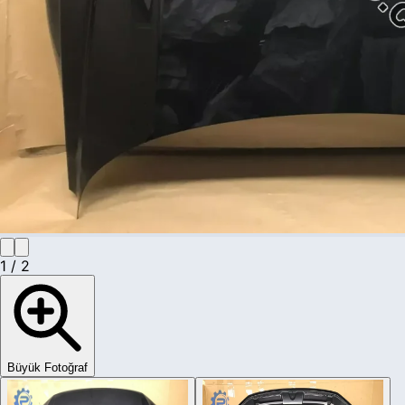
1
/
2
Büyük Fotoğraf