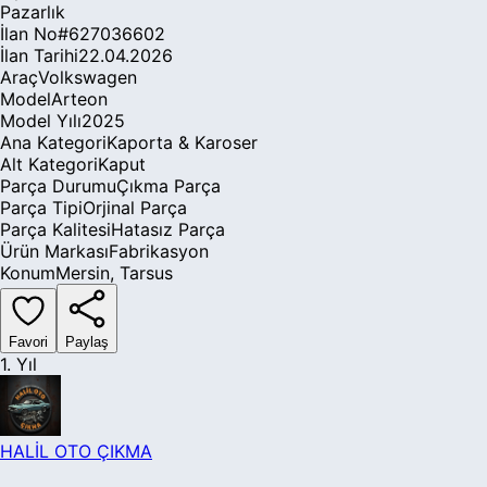
Pazarlık
İlan No
#
627036602
İlan Tarihi
22.04.2026
Araç
Volkswagen
Model
Arteon
Model Yılı
2025
Ana Kategori
Kaporta & Karoser
Alt Kategori
Kaput
Parça Durumu
Çıkma Parça
Parça Tipi
Orjinal Parça
Parça Kalitesi
Hatasız Parça
Ürün Markası
Fabrikasyon
Konum
Mersin
,
Tarsus
Favori
Paylaş
1. Yıl
HALİL OTO ÇIKMA