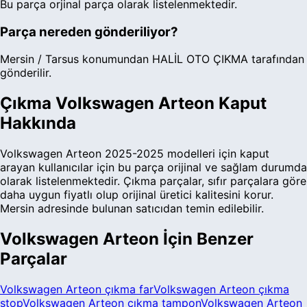
Bu parça
orjinal parça
olarak listelenmektedir.
Parça nereden gönderiliyor?
Mersin / Tarsus
konumundan
HALİL OTO ÇIKMA tarafından
gönderilir.
Çıkma
Volkswagen
Arteon
Kaput
Hakkında
Volkswagen
Arteon
2025-2025
modelleri için
kaput
arayan kullanıcılar için bu parça
orijinal ve sağlam durumda
olarak listelenmektedir.
Çıkma parçalar, sıfır parçalara göre
daha uygun fiyatlı olup orijinal üretici kalitesini korur.
Mersin adresinde bulunan satıcıdan temin edilebilir.
Volkswagen
Arteon
İçin Benzer
Parçalar
Volkswagen
Arteon
çıkma
far
Volkswagen
Arteon
çıkma
stop
Volkswagen
Arteon
çıkma
tampon
Volkswagen
Arteon