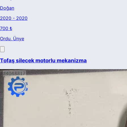
Doğan
2020 - 2020
700 ₺
Ordu
, Ünye
Tofaş silecek motorlu mekanizma