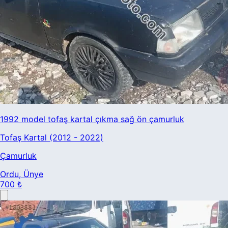
1992 model tofaş kartal çıkma sağ ön çamurluk
Tofaş Kartal (2012 - 2022)
Çamurluk
Ordu
, Ünye
700 ₺