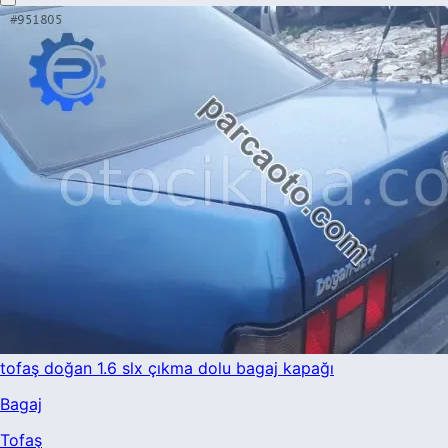
tofaş doğan 1.6 slx çıkma dolu bagaj kapağı
Bagaj
Tofaş