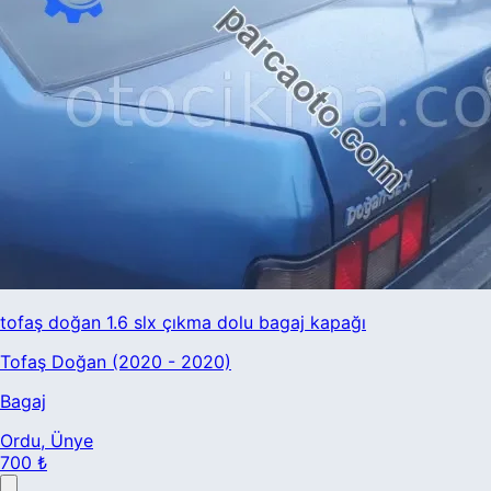
tofaş doğan 1.6 slx çıkma dolu bagaj kapağı
Tofaş Doğan (2020 - 2020)
Bagaj
Ordu
, Ünye
700 ₺