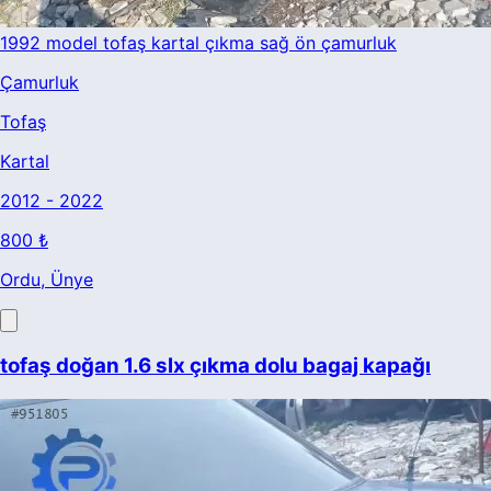
1992 model tofaş kartal çıkma sağ ön çamurluk
Çamurluk
Tofaş
Kartal
2012 - 2022
800 ₺
Ordu
, Ünye
tofaş doğan 1.6 slx çıkma dolu bagaj kapağı