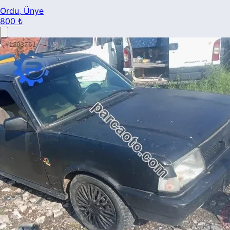
Ordu
, Ünye
800 ₺