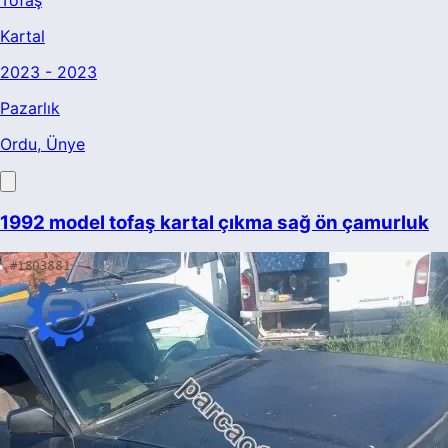
Kartal
2023 - 2023
Pazarlık
Ordu
, Ünye
1992 model tofaş kartal çıkma sağ ön çamurluk