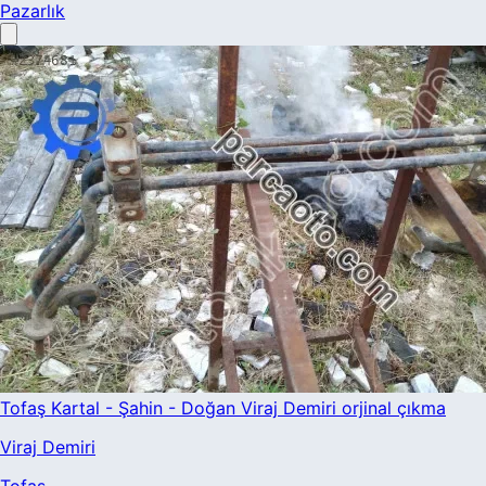
Pazarlık
Tofaş Kartal - Şahin - Doğan Viraj Demiri orjinal çıkma
Viraj Demiri
Tofaş