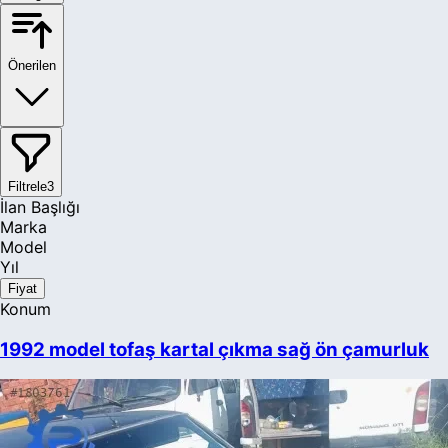
Önerilen
Filtrele
3
İlan Başlığı
Marka
Model
Yıl
Fiyat
Konum
1992 model tofaş kartal çıkma sağ ön çamurluk