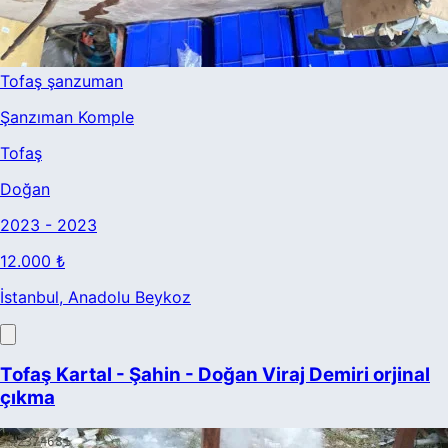
Tofaş şanzuman
Şanzıman Komple
Tofaş
Doğan
2023 - 2023
12.000 ₺
İstanbul
, Anadolu Beykoz
Tofaş Kartal - Şahin - Doğan Viraj Demiri orjinal
çıkma