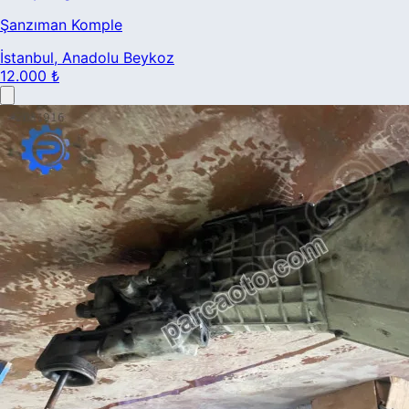
Şanzıman Komple
İstanbul
, Anadolu Beykoz
12.000 ₺