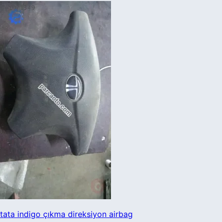
tata indigo çıkma direksiyon airbag