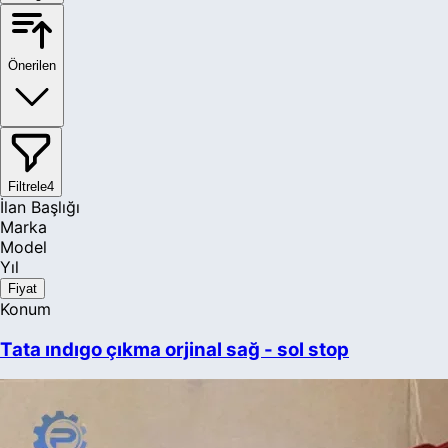
Önerilen
Filtrele
4
İlan Başlığı
Marka
Model
Yıl
Fiyat
Konum
Tata ındıgo çıkma orjinal sağ - sol stop