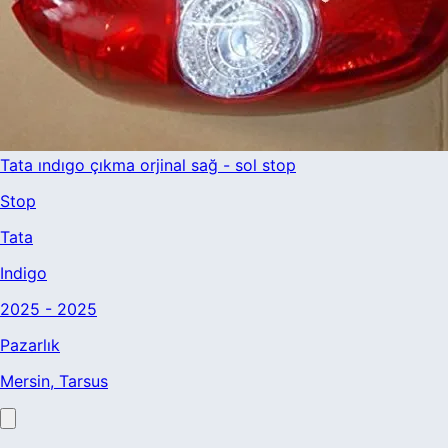
Tata ındıgo çıkma orjinal sağ - sol stop
Stop
Tata
Indigo
2025 - 2025
Pazarlık
Mersin
, Tarsus