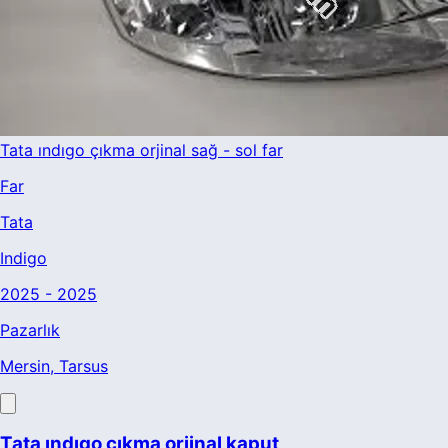
Tata ındıgo çıkma orjinal sağ - sol far
Far
Tata
Indigo
2025 - 2025
Pazarlık
Mersin
, Tarsus
Tata ındıgo çıkma orjinal kaput