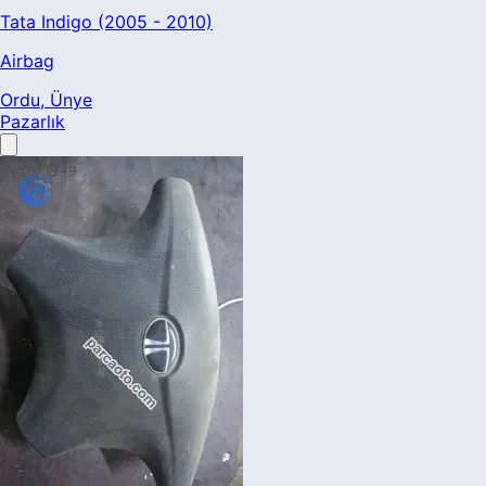
Tata Indigo (2005 - 2010)
Airbag
Ordu
, Ünye
Pazarlık