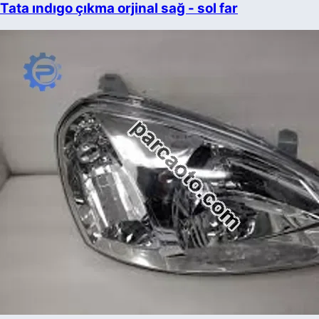
Tata ındıgo çıkma orjinal sağ - sol far