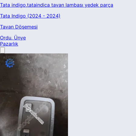
Tata indigo,tataindica tavan lambası yedek parça
Tata Indigo (2024 - 2024)
Tavan Döşemesi
Ordu
, Ünye
Pazarlık