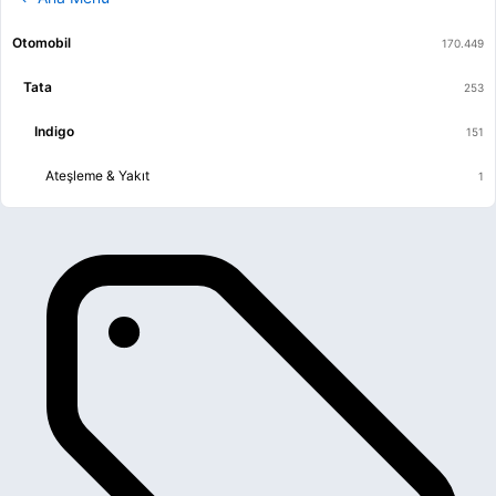
Otomobil
Tata
Indigo
Ateşleme & Yakıt
Egzoz
Elektrik
Fren & Debriyaj
Isıtma & Havalandırma & Klima
Kaporta & Karoser
Mekanik
Motor