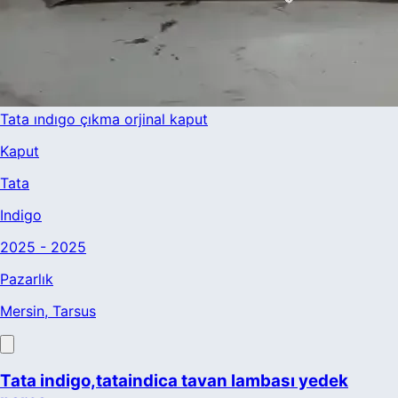
Tata ındıgo çıkma orjinal kaput
Kaput
Tata
Indigo
2025 - 2025
Pazarlık
Mersin
, Tarsus
Tata indigo,tataindica tavan lambası yedek