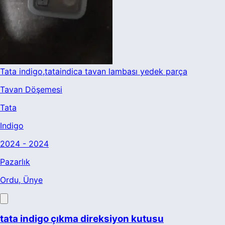
Tata indigo,tataindica tavan lambası yedek parça
Tavan Döşemesi
Tata
Indigo
2024 - 2024
Pazarlık
Ordu
, Ünye
tata indigo çıkma direksiyon kutusu