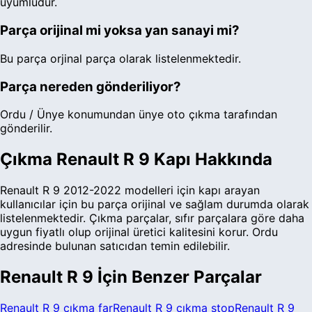
uyumludur.
Parça orijinal mi yoksa yan sanayi mi?
Bu parça orjinal parça olarak listelenmektedir.
Parça nereden gönderiliyor?
Ordu / Ünye konumundan ünye oto çıkma tarafından
gönderilir.
Çıkma
Renault
R 9
Kapı
Hakkında
Renault
R 9
2012-2022
modelleri için
kapı
arayan
kullanıcılar için bu parça
orijinal ve sağlam durumda
olarak
listelenmektedir.
Çıkma parçalar, sıfır parçalara göre daha
uygun fiyatlı olup orijinal üretici kalitesini korur.
Ordu
adresinde bulunan satıcıdan temin edilebilir.
Renault
R 9
İçin Benzer Parçalar
Renault
R 9
çıkma
far
Renault
R 9
çıkma
stop
Renault
R 9