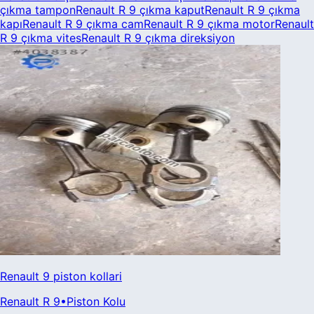
çıkma
tampon
Renault
R 9
çıkma
kaput
Renault
R 9
çıkma
kapı
Renault
R 9
çıkma
cam
Renault
R 9
çıkma
motor
Renault
R 9
çıkma
vites
Renault
R 9
çıkma
direksiyon
Renault 9 piston kollari
Renault
R 9
•
Piston Kolu