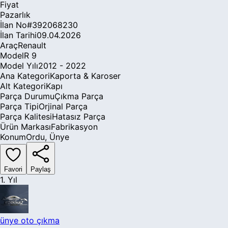
Fiyat
Pazarlık
İlan No
#
392068230
İlan Tarihi
09.04.2026
Araç
Renault
Model
R 9
Model Yılı
2012 - 2022
Ana Kategori
Kaporta & Karoser
Alt Kategori
Kapı
Parça Durumu
Çıkma Parça
Parça Tipi
Orjinal Parça
Parça Kalitesi
Hatasız Parça
Ürün Markası
Fabrikasyon
Konum
Ordu
,
Ünye
Favori
Paylaş
1. Yıl
ünye oto çıkma