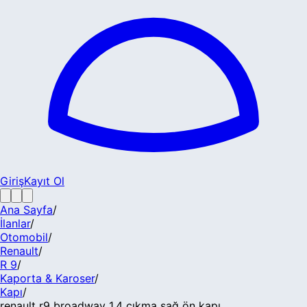
Giriş
Kayıt Ol
Ana Sayfa
/
İlanlar
/
Otomobil
/
Renault
/
R 9
/
Kaporta & Karoser
/
Kapı
/
renault r9 broadway 1.4 çıkma sağ ön kapı