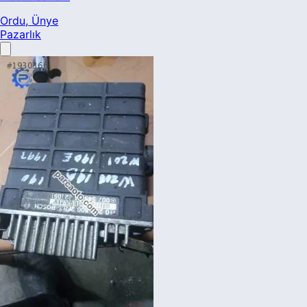
Ordu
, Ünye
Pazarlık