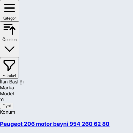
Kategori
Önerilen
Filtrele
4
İlan Başlığı
Marka
Model
Yıl
Fiyat
Konum
Peugeot 206 motor beyni 954 260 62 80