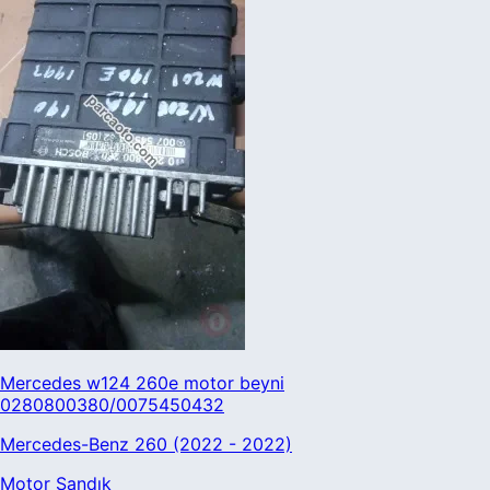
Mercedes w124 260e motor beyni
0280800380/0075450432
Mercedes-Benz 260 (2022 - 2022)
Motor Sandık