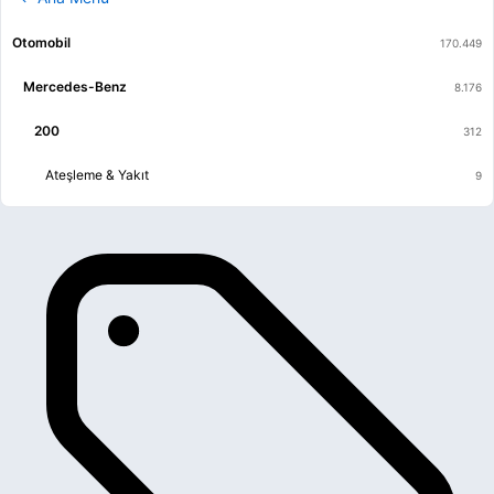
Otomobil
Mercedes-Benz
200
Ateşleme & Yakıt
Egzoz
Elektrik
Filtre
Fren & Debriyaj
Isıtma & Havalandırma & Klima
Kaporta & Karoser
Mekanik