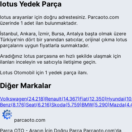
lotus Yedek Parça
lotus arayanlar için doğru adrestesiniz. Parcaoto.com
üzerinde 1 adet ilan bulunmaktadır.
İstanbul, Ankara, İzmir, Bursa, Antalya başta olmak üzere
Türkiye'nin dört bir yanından satıcılar, orijinal çıkma lotus
parçalarını uygun fiyatlarla sunmaktadır.
Aradığınız lotus parçasına en hızlı şekilde ulaşmak için
ilanları inceleyin ve satıcıyla iletişime geçin.
Lotus Otomobil için 1 yedek parça ilanı.
Diğer Markalar
Volkswagen
(
24.218
)
Renault
(
14.367
)
Fiat
(
12.350
)
Hyundai
(
10
Benz
(
8.176
)
Seat
(
6.216
)
Skoda
(
5.759
)
BMW
(
5.290
)
Mazda
(
4.
parcaoto.com
Parça OTO - Aracın İçin Doğru Parça Parcaoto.com'da