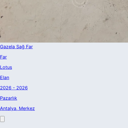
Gazela Sağ Far
Far
Lotus
Elan
2026 - 2026
Pazarlık
Antalya
, Merkez