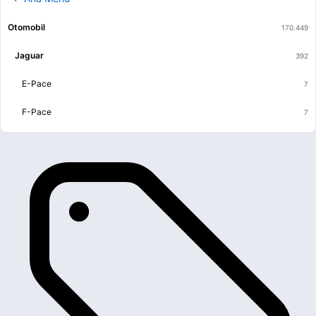
Otomobil
Jaguar
E-Pace
F-Pace
F-Type
I-Pace
S-Type
X-Type
XE
XF
XJ