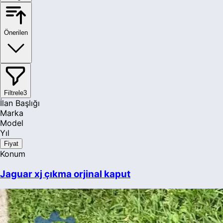
Önerilen
Filtrele
3
İlan Başlığı
Marka
Model
Yıl
Fiyat
Konum
Jaguar xj çıkma orjinal kaput