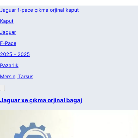
Jaguar f-pace çıkma orjinal kaput
Kaput
Jaguar
F-Pace
2025 - 2025
Pazarlık
Mersin
, Tarsus
Jaguar xe çıkma orjinal bagaj