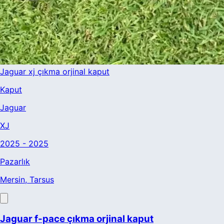
Jaguar xj çıkma orjinal kaput
Kaput
Jaguar
XJ
2025 - 2025
Pazarlık
Mersin
, Tarsus
Jaguar f-pace çıkma orjinal kaput