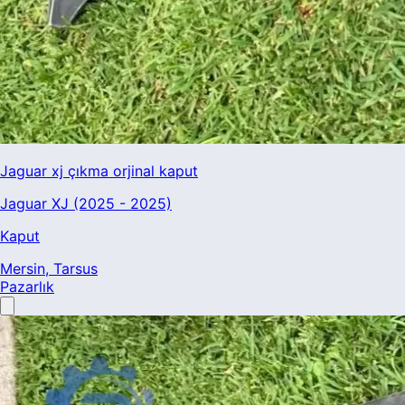
Jaguar xj çıkma orjinal kaput
Jaguar XJ (2025 - 2025)
Kaput
Mersin
, Tarsus
Pazarlık