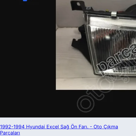
1992-1994 Hyundai Excel Sağ Ön Farı. - Oto Çıkma
Parçaları