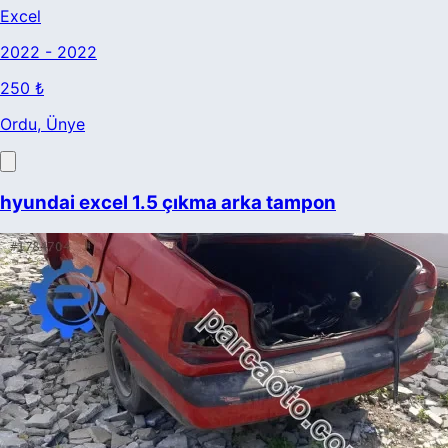
Excel
2022 - 2022
250 ₺
Ordu
, Ünye
hyundai excel 1.5 çıkma arka tampon