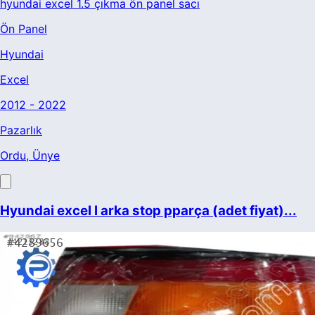
hyundai excel 1.5 çıkma ön panel sacı
Ön Panel
Hyundai
Excel
2012 - 2022
Pazarlık
Ordu
, Ünye
Hyundai excel l arka stop pparça (adet fiyat)...