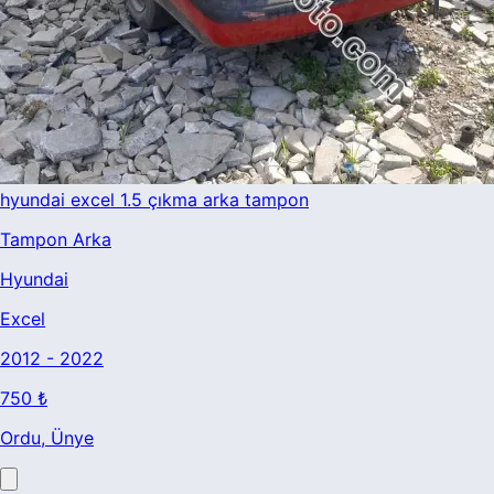
hyundai excel 1.5 çıkma arka tampon
Tampon Arka
Hyundai
Excel
2012 - 2022
750 ₺
Ordu
, Ünye