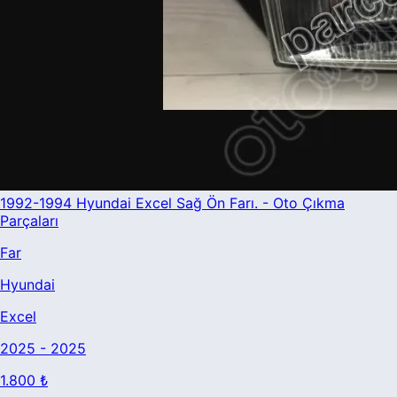
1992-1994 Hyundai Excel Sağ Ön Farı. - Oto Çıkma
Parçaları
Far
Hyundai
Excel
2025 - 2025
1.800 ₺