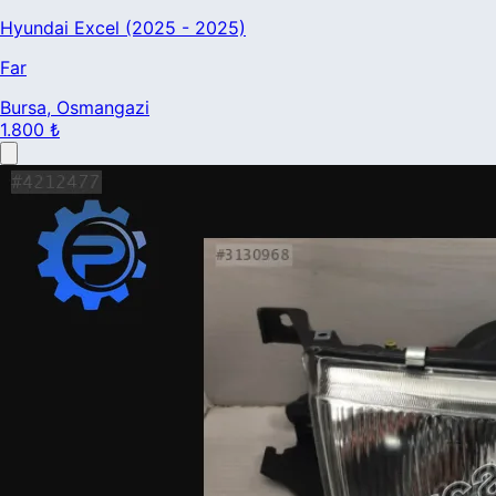
Hyundai Excel (2025 - 2025)
Far
Bursa
, Osmangazi
1.800 ₺