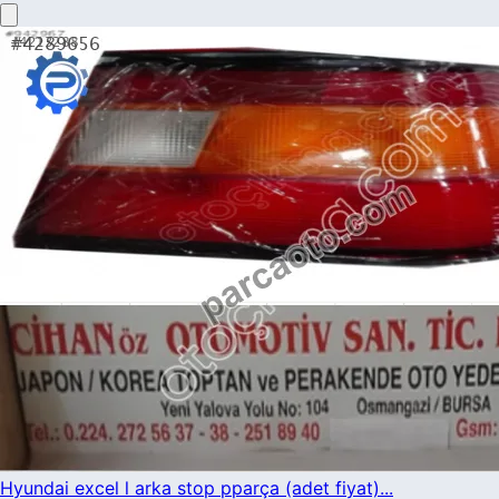
Hyundai excel l arka stop pparça (adet fiyat)...