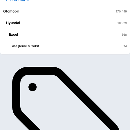
Otomobil
Hyundai
Excel
Ateşleme & Yakıt
Egzoz
Elektrik
Fren & Debriyaj
Isıtma & Havalandırma & Klima
Kaporta & Karoser
Mekanik
Motor