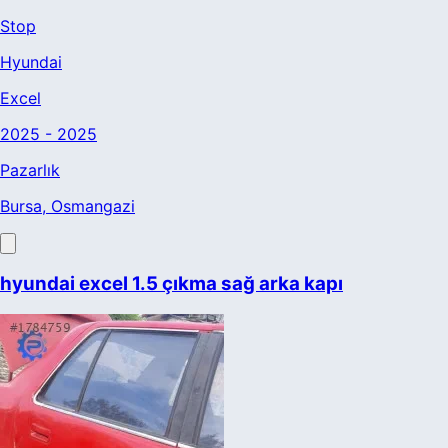
Stop
Hyundai
Excel
2025 - 2025
Pazarlık
Bursa
, Osmangazi
hyundai excel 1.5 çıkma sağ arka kapı