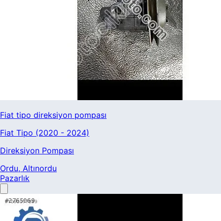
Fiat tipo direksiyon pompası
Fiat Tipo (2020 - 2024)
Direksiyon Pompası
Ordu
, Altınordu
Pazarlık