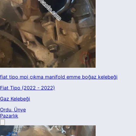
fiat tipo mpi çıkma manifold emme boğaz kelebeği
Fiat Tipo (2022 - 2022)
Gaz Kelebeği
Ordu
, Ünye
Pazarlık