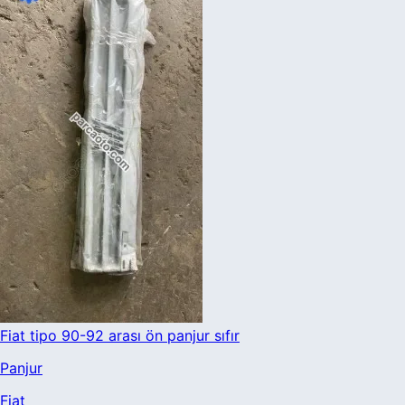
Fiat tipo 90-92 arası ön panjur sıfır
Panjur
Fiat