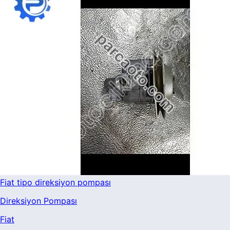
Fiat tipo direksiyon pompası
Direksiyon Pompası
Fiat