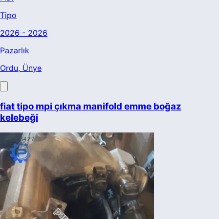
Tipo
2026 - 2026
Pazarlık
Ordu
, Ünye
fiat tipo mpi çıkma manifold emme boğaz
kelebeği