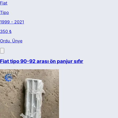
Fiat
Tipo
1999 - 2021
350 ₺
Ordu
, Ünye
Fiat tipo 90-92 arası ön panjur sıfır