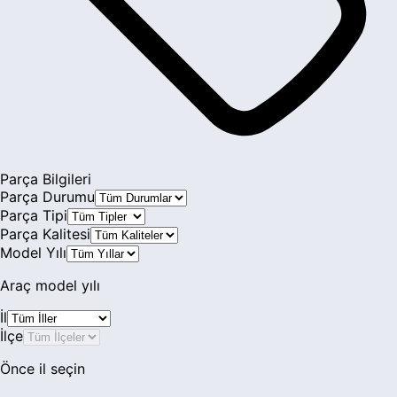
Şanzıman & Vites
Yürüyen & Direksiyon
Parça Bilgileri
Parça Durumu
Parça Tipi
Parça Kalitesi
Model Yılı
Araç model yılı
İl
İlçe
Önce il seçin