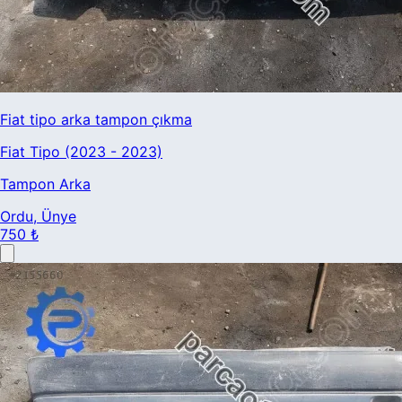
Fiat tipo arka tampon çıkma
Fiat Tipo (2023 - 2023)
Tampon Arka
Ordu
, Ünye
750 ₺