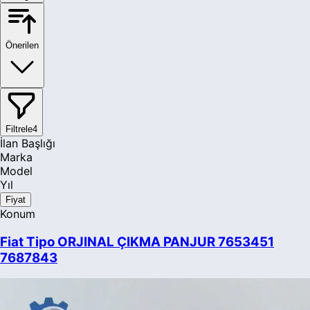
Önerilen
Filtrele
4
İlan Başlığı
Marka
Model
Yıl
Fiyat
Konum
Fiat Tipo ORJINAL ÇIKMA PANJUR 7653451
7687843