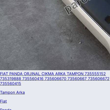
FIAT PANDA ORJINAL ÇIKMA ARKA TAMPON 735555152
735319888 735560416 735606670 73560667 735606672
735560415
Tampon Arka
Fiat
Panda