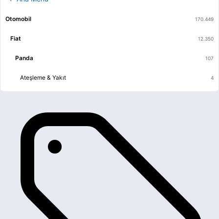
Otomobil
Fiat
Panda
Ateşleme & Yakıt
Egzoz
Elektrik
Fren & Debriyaj
Isıtma & Havalandırma & Klima
Kaporta & Karoser
Mekanik
Motor