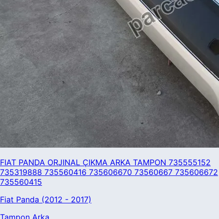
FIAT PANDA ORJINAL ÇIKMA ARKA TAMPON 735555152
735319888 735560416 735606670 73560667 735606672
735560415
Fiat Panda (2012 - 2017)
Tampon Arka