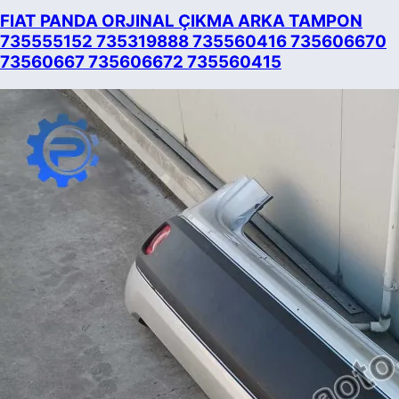
FIAT PANDA ORJINAL ÇIKMA ARKA TAMPON
735555152 735319888 735560416 735606670
73560667 735606672 735560415