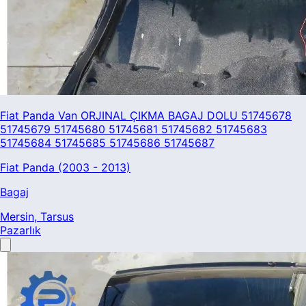
Fiat Panda Van ORJINAL ÇIKMA BAGAJ DOLU 51745678
51745679 51745680 51745681 51745682 51745683
51745684 51745685 51745686 51745687
Fiat Panda (2003 - 2013)
Bagaj
Mersin
, Tarsus
Pazarlık