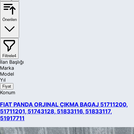
Önerilen
Filtrele
4
İlan Başlığı
Marka
Model
Yıl
Fiyat
Konum
FIAT PANDA ORJINAL ÇIKMA BAGAJ 51711200,
51711201, 51743128, 51833116, 51833117,
51917711