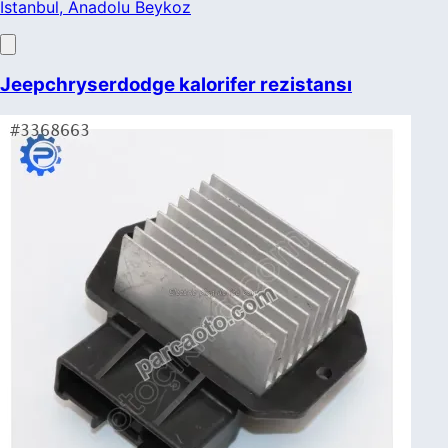
İstanbul
, Anadolu Beykoz
Jeepchryserdodge kalorifer rezistansı