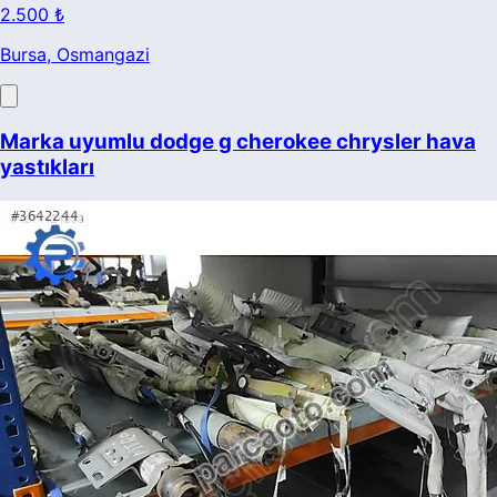
2.500 ₺
Bursa
, Osmangazi
Marka uyumlu dodge g cherokee chrysler hava
yastıkları