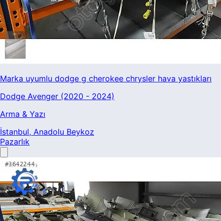
Marka uyumlu dodge g cherokee chrysler hava yastıkları
Dodge Avenger (2020 - 2024)
Arma & Yazı
İstanbul
, Anadolu Beykoz
Pazarlık