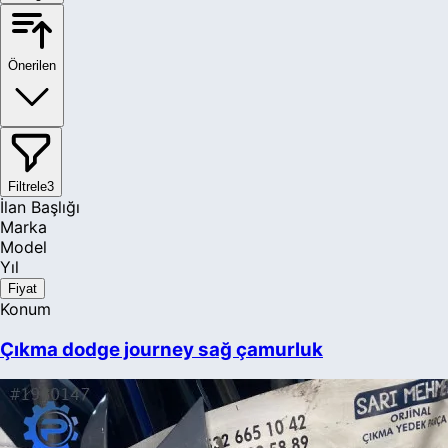
Önerilen
Filtrele
3
İlan Başlığı
Marka
Model
Yıl
Fiyat
Konum
Çıkma dodge journey sağ çamurluk