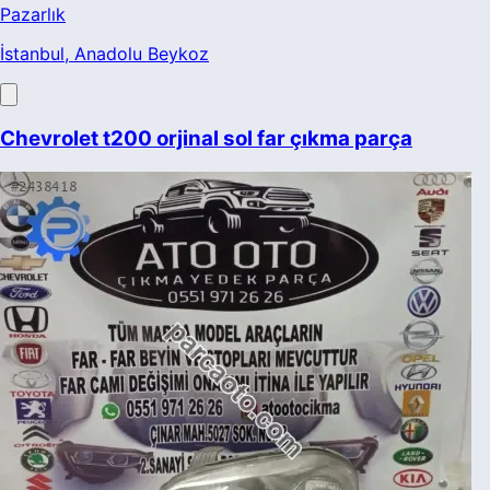
Pazarlık
İstanbul
, Anadolu Beykoz
Chevrolet t200 orjinal sol far çıkma parça