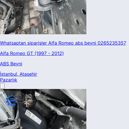
Whatsaptan siparişler Alfa Romeo abs beyni 0265235357
Alfa Romeo GT (1997 - 2012)
ABS Beyni
İstanbul
, Ataşehir
Pazarlık