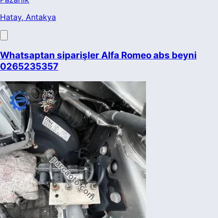
Hatay
, Antakya
Whatsaptan siparişler Alfa Romeo abs beyni
0265235357