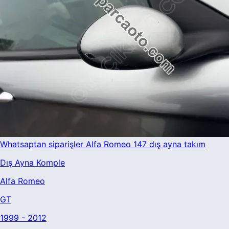
Whatsaptan siparişler Alfa Romeo 147 dış ayna takım
Dış Ayna Komple
Alfa Romeo
GT
1999 - 2012