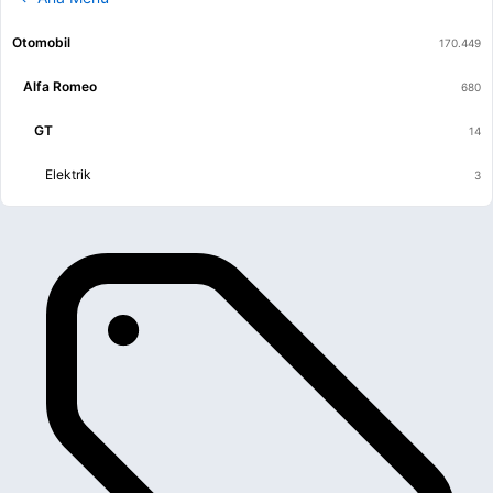
Otomobil
Alfa Romeo
GT
Elektrik
Kaporta & Karoser
Mekanik
Motor
Şanzıman & Vites
Yürüyen & Direksiyon