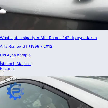
Whatsaptan siparişler Alfa Romeo 147 dış ayna takım
Alfa Romeo GT (1999 - 2012)
Dış Ayna Komple
İstanbul
, Ataşehir
Pazarlık