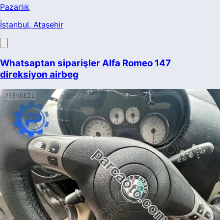
Pazarlık
İstanbul
, Ataşehir
Whatsaptan siparişler Alfa Romeo 147
direksiyon airbeg