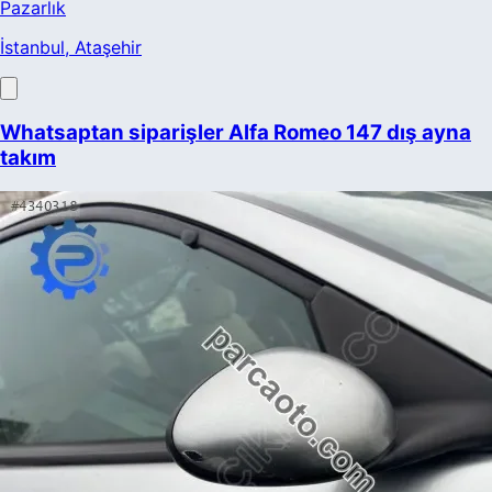
Pazarlık
İstanbul
, Ataşehir
Whatsaptan siparişler Alfa Romeo 147 dış ayna
takım