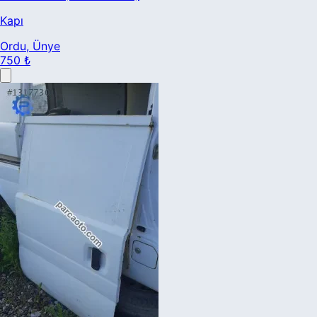
Kapı
Ordu
, Ünye
750 ₺