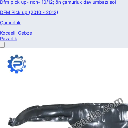
Dfm pıck up- rıch- 10/12; ön çamurluk davlumbazı sol
DFM Pick up (2010 - 2012)
Çamurluk
Kocaeli
, Gebze
Pazarlık