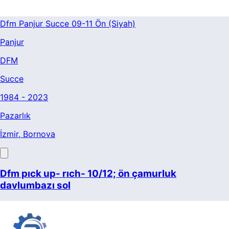
Dfm Panjur Succe 09-11 Ön (Siyah)
Panjur
DFM
Succe
1984 - 2023
Pazarlık
İzmir
, Bornova
Dfm pıck up- rıch- 10/12; ön çamurluk
davlumbazı sol