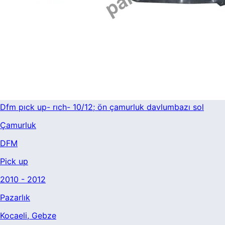
Dfm pıck up- rıch- 10/12; ön çamurluk davlumbazı sol
Çamurluk
DFM
Pick up
2010 - 2012
Pazarlık
Kocaeli
, Gebze