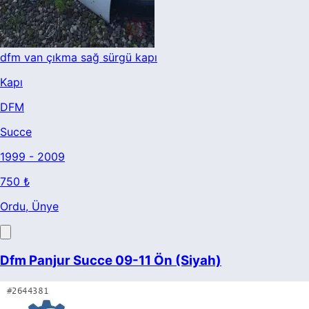
dfm van çıkma sağ sürgü kapı
Kapı
DFM
Succe
1999 - 2009
750 ₺
Ordu
, Ünye
Dfm Panjur Succe 09-11 Ön (Siyah)