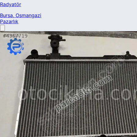
Radyatör
Bursa
, Osmangazi
Pazarlık