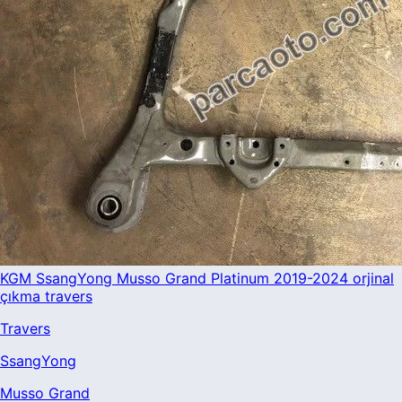
KGM SsangYong Musso Grand Platinum 2019-2024 orjinal
çıkma travers
Travers
SsangYong
Musso Grand