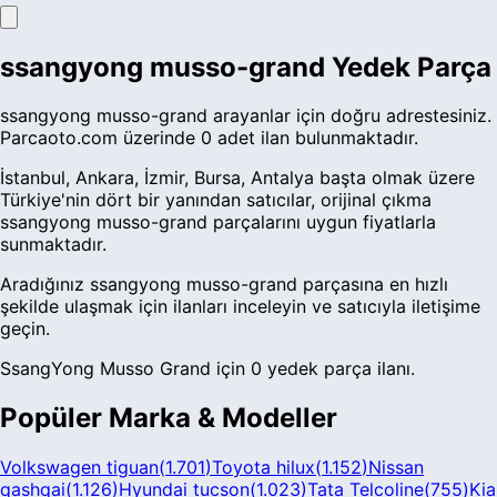
ssangyong musso-grand Yedek Parça
ssangyong musso-grand arayanlar için doğru adrestesiniz.
Parcaoto.com üzerinde 0 adet ilan bulunmaktadır.
İstanbul, Ankara, İzmir, Bursa, Antalya başta olmak üzere
Türkiye'nin dört bir yanından satıcılar, orijinal çıkma
ssangyong musso-grand parçalarını uygun fiyatlarla
sunmaktadır.
Aradığınız ssangyong musso-grand parçasına en hızlı
şekilde ulaşmak için ilanları inceleyin ve satıcıyla iletişime
geçin.
SsangYong Musso Grand için 0 yedek parça ilanı.
Popüler Marka & Modeller
Volkswagen tiguan
(
1.701
)
Toyota hilux
(
1.152
)
Nissan
qashqai
(
1.126
)
Hyundai tucson
(
1.023
)
Tata Telcoline
(
755
)
Kia