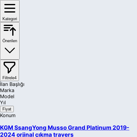
Kategori
Önerilen
Filtrele
4
İlan Başlığı
Marka
Model
Yıl
Fiyat
Konum
KGM SsangYong Musso Grand Platinum 2019-
2024 orjinal çıkma travers