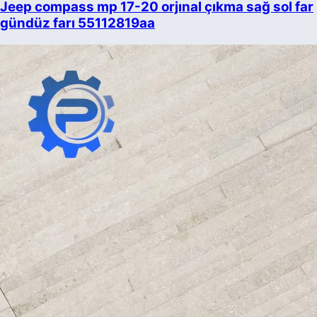
Jeep compass mp 17-20 orjınal çıkma sağ sol far
gündüz farı 55112819aa