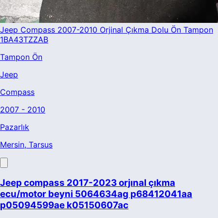
Jeep Compass 2007-2010 Orjinal Çıkma Dolu Ön Tampon
1BA43TZZAB
Tampon Ön
Jeep
Compass
2007 - 2010
Pazarlık
Mersin
, Tarsus
Jeep compass 2017-2023 orjınal çıkma
ecu/motor beyni 5064634ag p68412041aa
p05094599ae k05150607ac