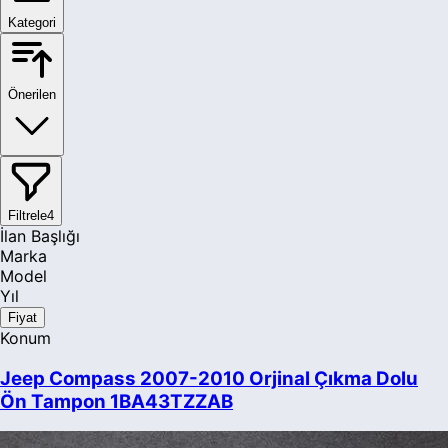
Kategori
Önerilen
Filtrele
4
İlan Başlığı
Marka
Model
Yıl
Fiyat
Konum
Jeep Compass 2007-2010 Orjinal Çıkma Dolu
Ön Tampon 1BA43TZZAB