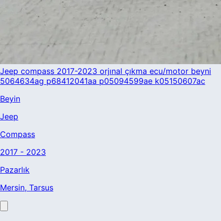
Jeep compass 2017-2023 orjınal çıkma ecu/motor beyni
5064634ag p68412041aa p05094599ae k05150607ac
Beyin
Jeep
Compass
2017 - 2023
Pazarlık
Mersin
, Tarsus