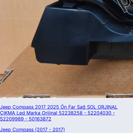
Jeep Compass 2017 2025 Ön Far Sağ SOL ORJINAL
ÇIKMA Led Marka Orijinal 52238258 - 52204030 -
52209989 - 50163872
Jeep Compass (2017 - 2017)