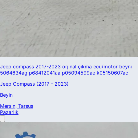
Jeep compass 2017-2023 orjınal çıkma ecu/motor beyni
5064634ag p68412041aa p05094599ae k05150607ac
Jeep Compass (2017 - 2023)
Beyin
Mersin
, Tarsus
Pazarlık