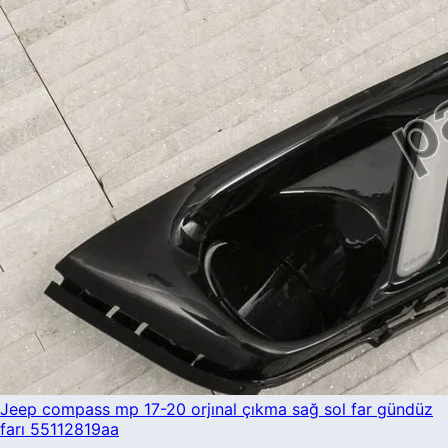
Jeep compass mp 17-20 orjınal çıkma sağ sol far gündüz
farı 55112819aa