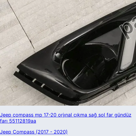
Jeep compass mp 17-20 orjınal çıkma sağ sol far gündüz
farı 55112819aa
Jeep Compass (2017 - 2020)