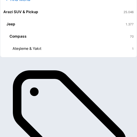
Arazi SUV & Pickup
Jeep
Compass
Ateşleme & Yakıt
Elektrik
Fren & Debriyaj
Isıtma & Havalandırma & Klima
Kaporta & Karoser
Motor
Şanzıman & Vites
Yürüyen & Direksiyon