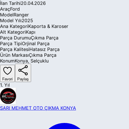
İlan Tarihi
20.04.2026
Araç
Ford
Model
Ranger
Model Yılı
2025
Ana Kategori
Kaporta & Karoser
Alt Kategori
Kapı
Parça Durumu
Çıkma Parça
Parça Tipi
Orjinal Parça
Parça Kalitesi
Hatasız Parça
Ürün Markası
Çıkma Parça
Konum
Konya
,
Selçuklu
Favori
Paylaş
1. Yıl
SARI MEHMET OTO ÇIKMA KONYA