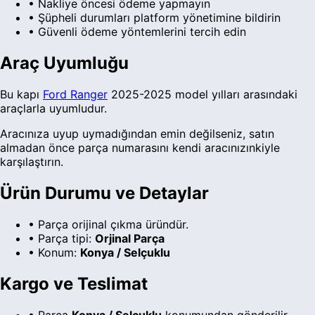
• Nakliye öncesi ödeme yapmayın
• Şüpheli durumları platform yönetimine bildirin
• Güvenli ödeme yöntemlerini tercih edin
Araç Uyumluğu
Bu
kapı
Ford
Ranger
2025-2025 model yılları arasındaki
araçlarla uyumludur.
Aracınıza uyup uymadığından emin değilseniz, satın
almadan önce parça numarasını kendi aracınızınkiyle
karşılaştırın.
Ürün Durumu ve Detaylar
•
Parça orijinal çıkma üründür.
• Parça tipi:
Orjinal Parça
• Konum:
Konya / Selçuklu
Kargo ve Teslimat
• Parça
Konya
/ Selçuklu
konumundan gönderilir.