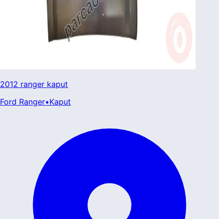
2012 ranger kaput
Ford
Ranger
•
Kaput