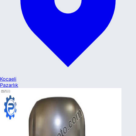
Kocaeli
Pazarlık