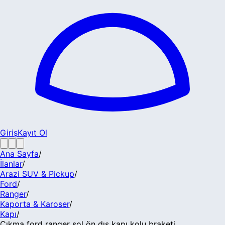
Giriş
Kayıt Ol
Ana Sayfa
/
İlanlar
/
Arazi SUV & Pickup
/
Ford
/
Ranger
/
Kaporta & Karoser
/
Kapı
/
Çıkma ford ranger sol ön dış kapı kolu braketi