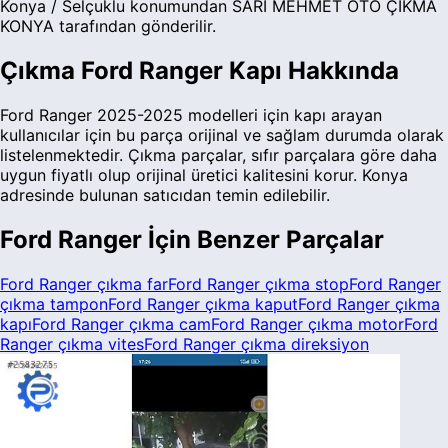
Konya / Selçuklu
konumundan
SARI MEHMET OTO ÇIKMA
KONYA tarafından
gönderilir.
Çıkma
Ford
Ranger
Kapı
Hakkında
Ford
Ranger
2025-2025
modelleri için
kapı
arayan
kullanıcılar için bu parça
orijinal ve sağlam durumda
olarak
listelenmektedir.
Çıkma parçalar, sıfır parçalara göre daha
uygun fiyatlı olup orijinal üretici kalitesini korur.
Konya
adresinde bulunan satıcıdan temin edilebilir.
Ford
Ranger
İçin Benzer Parçalar
Ford
Ranger
çıkma
far
Ford
Ranger
çıkma
stop
Ford
Ranger
çıkma
tampon
Ford
Ranger
çıkma
kaput
Ford
Ranger
çıkma
kapı
Ford
Ranger
çıkma
cam
Ford
Ranger
çıkma
motor
Ford
Ranger
çıkma
vites
Ford
Ranger
çıkma
direksiyon