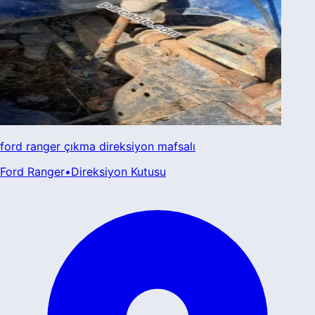
ford ranger çıkma direksiyon mafsalı
Ford
Ranger
•
Direksiyon Kutusu