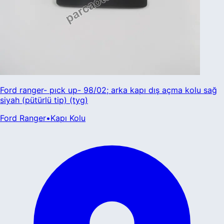
Ford ranger- pıck up- 98/02; arka kapı dış açma kolu sağ
siyah (pütürlü tip) (tyg)
Ford
Ranger
•
Kapı Kolu