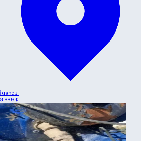
İstanbul
9.999 ₺