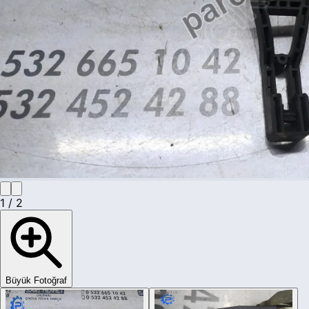
1
/
2
Büyük Fotoğraf