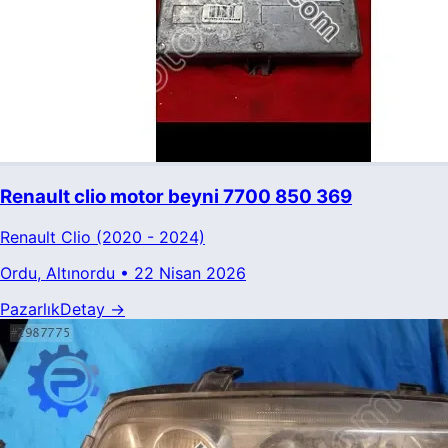
Renault clio motor beyni 7700 850 369
Renault
Clio
(2020 - 2024)
Ordu
, Altınordu
•
22 Nisan 2026
Pazarlık
Detay →