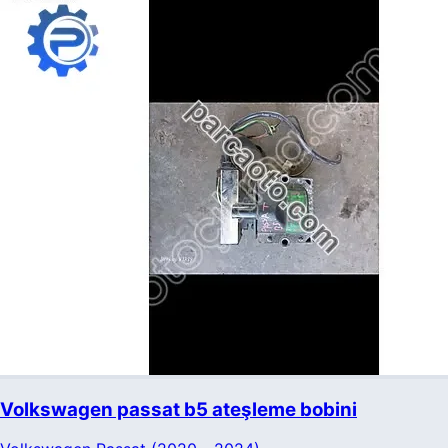
Volkswagen passat b5 ateşleme bobini