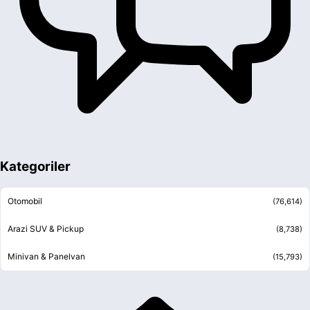
Kategoriler
Otomobil
(
76,614
)
Arazi SUV & Pickup
(
8,738
)
Minivan & Panelvan
(
15,793
)