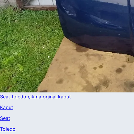
Seat toledo çıkma orjinal kaput
Kaput
Seat
Toledo