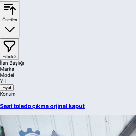
Önerilen
Filtrele
3
İlan Başlığı
Marka
Model
Yıl
Fiyat
Konum
Seat toledo çıkma orjinal kaput