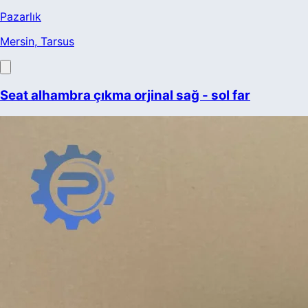
Pazarlık
Mersin
, Tarsus
Seat alhambra çıkma orjinal sağ - sol far