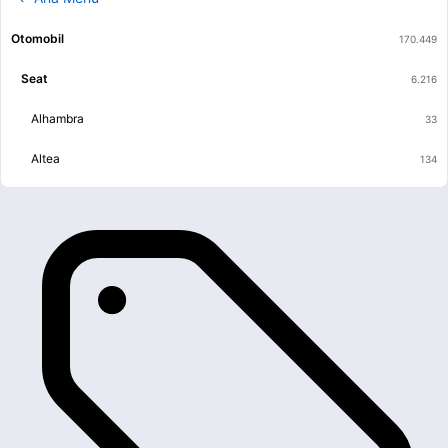
Otomobil
Seat
Alhambra
Altea
Arona
Ateca
Ateca
Cordoba
Exeo
Ibiza
Leon