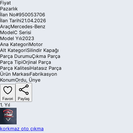
Fiyat
Pazarlık
İlan No
#
950053706
İlan Tarihi
21.04.2026
Araç
Mercedes-Benz
Model
C Serisi
Model Yılı
2023
Ana Kategori
Motor
Alt Kategori
Silindir Kapağı
Parça Durumu
Çıkma Parça
Parça Tipi
Orjinal Parça
Parça Kalitesi
Hatasız Parça
Ürün Markası
Fabrikasyon
Konum
Ordu
,
Ünye
Favori
Paylaş
1. Yıl
korkmaz oto çıkma