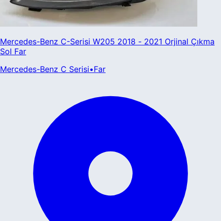
Mercedes-Benz C-Serisi W205 2018 - 2021 Orjinal Çıkma
Sol Far
Mercedes-Benz
C Serisi
•
Far