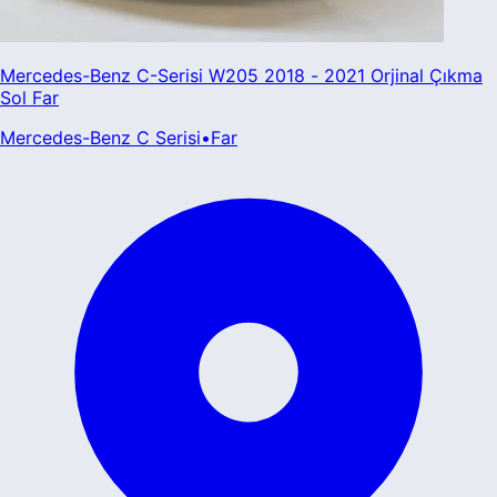
Mercedes-Benz C-Serisi W205 2018 - 2021 Orjinal Çıkma
Sol Far
Mercedes-Benz
C Serisi
•
Far