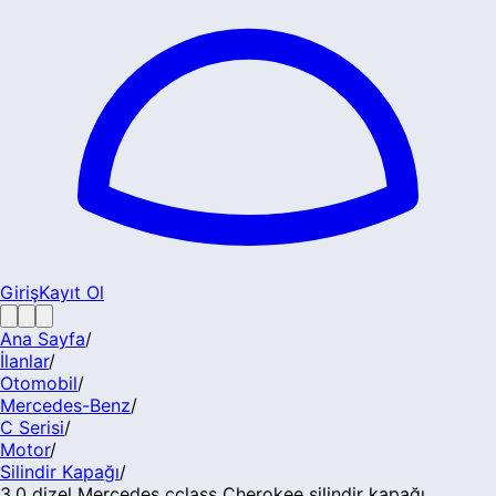
Giriş
Kayıt Ol
Ana Sayfa
/
İlanlar
/
Otomobil
/
Mercedes-Benz
/
C Serisi
/
Motor
/
Silindir Kapağı
/
3.0 dizel Mercedes cclass Cherokee silindir kapağı...