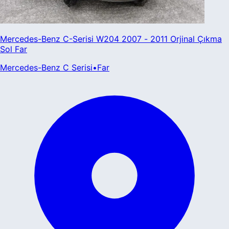
Mercedes-Benz C-Serisi W204 2007 - 2011 Orjinal Çıkma
Sol Far
Mercedes-Benz
C Serisi
•
Far