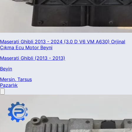
Maserati Ghibli 2013 - 2024 (3.0 D V6 VM A630) Orjinal
Çıkma Ecu Motor Beyni
Maserati Ghibli (2013 - 2013)
Beyin
Mersin
, Tarsus
Pazarlık