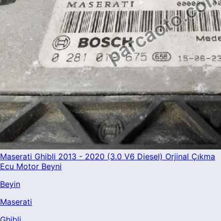
Maserati Ghibli 2013 - 2020 (3.0 V6 Diesel) Orjinal Çıkma
Ecu Motor Beyni
Beyin
Maserati
Ghibli