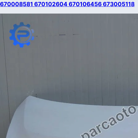
670008581 670102604 670106456 673005118