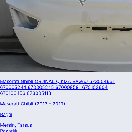
Maserati Ghibli ORJINAL ÇIKMA BAGAJ 673004651
670005244 670005245 670008581 670102604
670106456 673005118
Maserati Ghibli (2013 - 2013)
Bagaj
Mersin
, Tarsus
Pazarlık