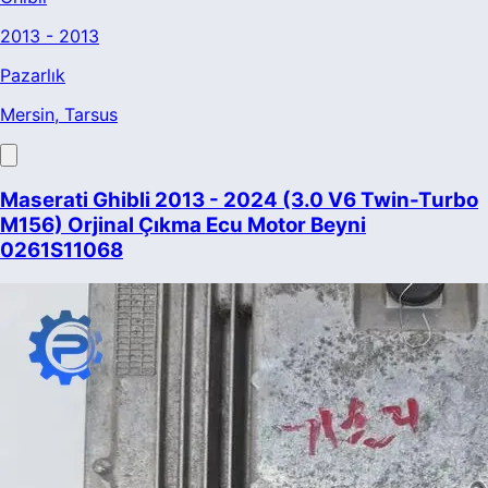
2013 - 2013
Pazarlık
Mersin
, Tarsus
Maserati Ghibli 2013 - 2024 (3.0 V6 Twin-Turbo
M156) Orjinal Çıkma Ecu Motor Beyni
0261S11068