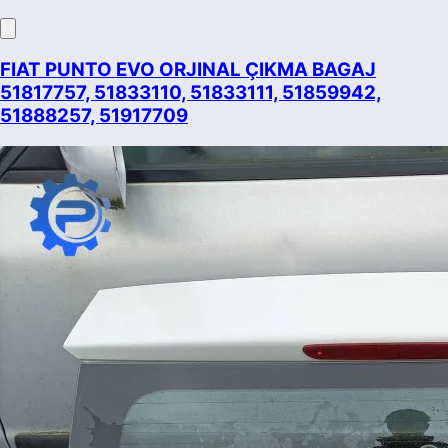
FIAT PUNTO EVO ORJINAL ÇIKMA BAGAJ
51817757, 51833110, 51833111, 51859942,
51888257, 51917709