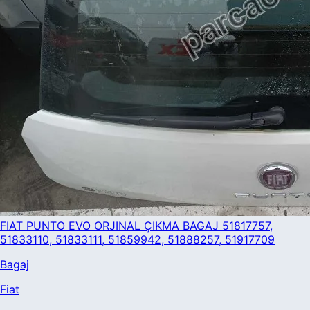
FIAT PUNTO EVO ORJINAL ÇIKMA BAGAJ 51817757,
51833110, 51833111, 51859942, 51888257, 51917709
Bagaj
Fiat