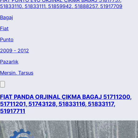
FIAT PUNTO EVO ORJINAL ÇIKMA BAGAJ 51817757,
51833110, 51833111, 51859942, 51888257, 51917709
Bagaj
Fiat
Punto
2009 - 2012
Pazarlık
Mersin
, Tarsus
FIAT PANDA ORJINAL ÇIKMA BAGAJ 51711200,
51711201, 51743128, 51833116, 51833117,
51917711