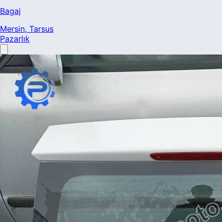
Bagaj
Mersin
, Tarsus
Pazarlık