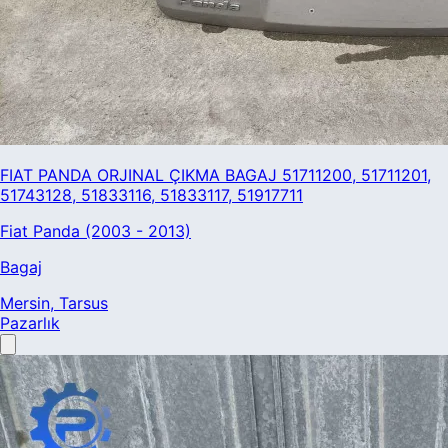
FIAT PANDA ORJINAL ÇIKMA BAGAJ 51711200, 51711201,
51743128, 51833116, 51833117, 51917711
Fiat Panda (2003 - 2013)
Bagaj
Mersin
, Tarsus
Pazarlık