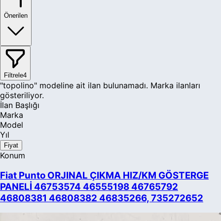
Önerilen
Filtrele
4
"topolino" modeline ait ilan bulunamadı. Marka ilanları
gösteriliyor.
İlan Başlığı
Marka
Model
Yıl
Fiyat
Konum
Fiat Punto ORJINAL ÇIKMA HIZ/KM GÖSTERGE
PANELİ 46753574 46555198 46765792
46808381 46808382 46835266, 735272652