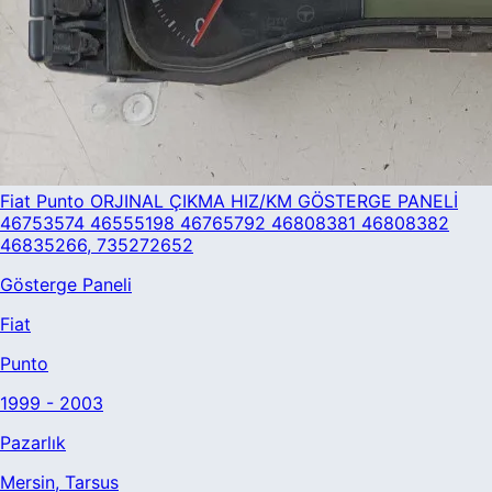
Fiat Punto ORJINAL ÇIKMA HIZ/KM GÖSTERGE PANELİ
46753574 46555198 46765792 46808381 46808382
46835266, 735272652
Gösterge Paneli
Fiat
Punto
1999 - 2003
Pazarlık
Mersin
, Tarsus