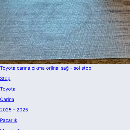
Toyota carına çıkma orjinal sağ - sol stop
Stop
Toyota
Carina
2025 - 2025
Pazarlık