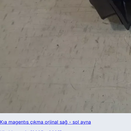
Kıa magentıs çıkma orjinal sağ - sol ayna