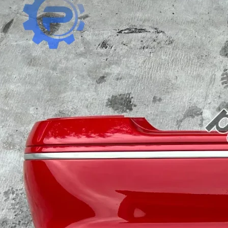
Proton
Renault
Rover
Saab
Seat
Skoda
Smart
SsangYong
Subaru
Suzuki
Tata