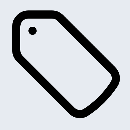
Fiat
Ford
Geely
Honda
Hummer
Hyundai
Ikco
Infiniti
Isuzu
JAC
Jaguar