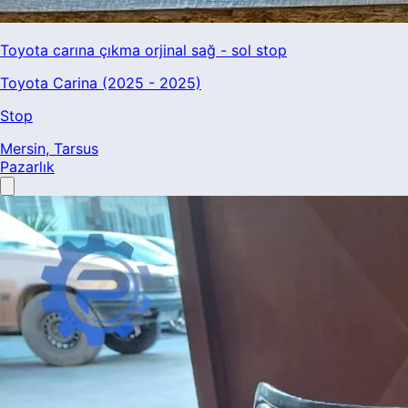
Toyota carına çıkma orjinal sağ - sol stop
Toyota Carina (2025 - 2025)
Stop
Mersin
, Tarsus
Pazarlık