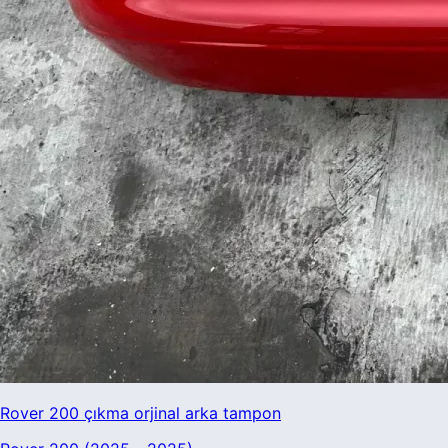
Tesla
Tofaş
TOGG
Toyota
Volkswagen
Volta
Volvo
Rover 200 çıkma orjinal arka tampon