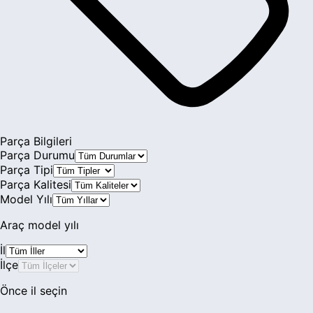
Chrysler
Citroen
Cupra
Dacia
Daewoo
Parça Bilgileri
Parça Durumu
Daihatsu
Parça Tipi
Parça Kalitesi
DFM
Model Yılı
Dodge
Araç model yılı
DS Automobiles
İl
İlçe
Eagle
Önce il seçin
Ferrari