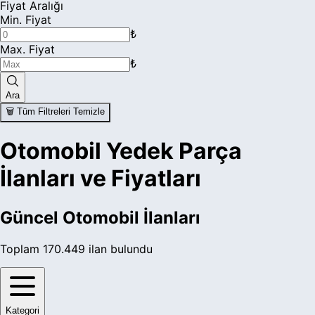
Fiyat Aralığı
Jeep
Min. Fiyat
₺
Kia
Max. Fiyat
₺
Lada
Lamborghini
Ara
🗑️ Tüm Filtreleri Temizle
Lancia
Otomobil Yedek Parça
Land Rover
İlanları ve Fiyatları
Lexus
Lincoln
Güncel
Otomobil
İlanları
Lotus
Toplam
170.449
ilan bulundu
Mahindra
Maserati
Kategori