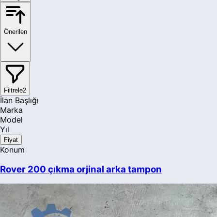
Mazda
Mercedes-Benz
Önerilen
MG
Mini
Mitsubishi
Filtrele
2
İlan Başlığı
Nissan
Marka
Model
Opel
Yıl
Peugeot
Fiyat
Konum
Plymouth
Rover 200 çıkma orjinal arka tampon
Polestar
Pontiac
Porsche