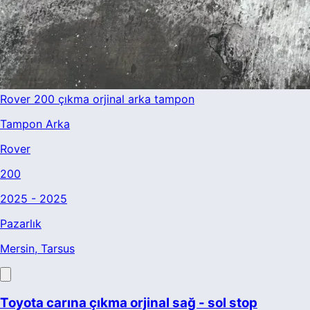
Rover 200 çıkma orjinal arka tampon
Tampon Arka
Rover
200
2025 - 2025
Pazarlık
Mersin
, Tarsus
Toyota carına çıkma orjinal sağ - sol stop