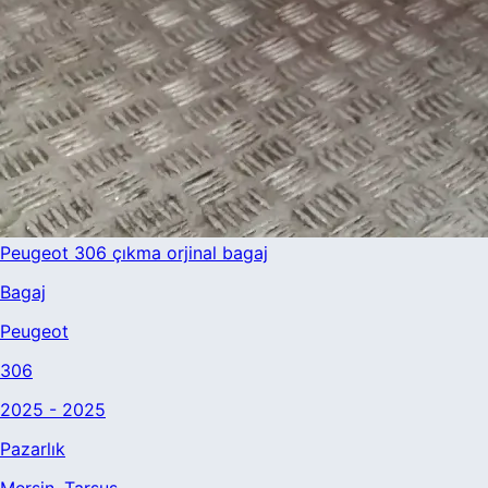
Peugeot 306 çıkma orjinal bagaj
Bagaj
Peugeot
306
2025 - 2025
Pazarlık
Mersin
, Tarsus