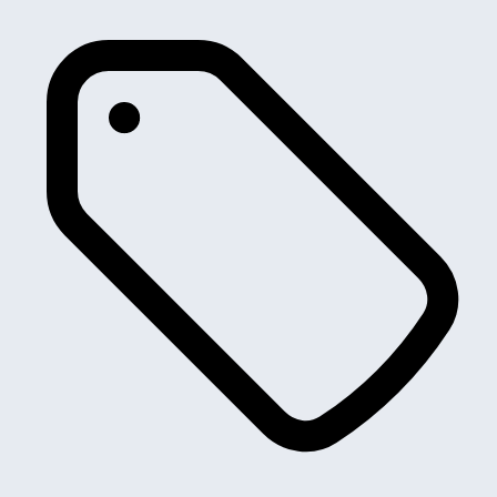
807
e-208
Partner
RCZ