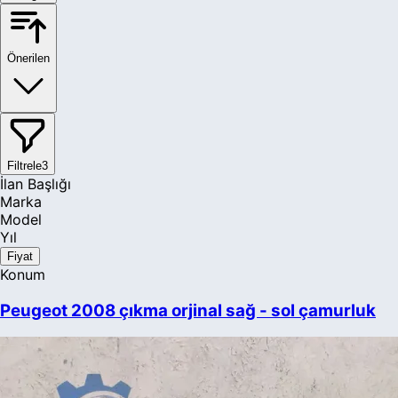
Önerilen
Filtrele
3
İlan Başlığı
Marka
Model
Yıl
Fiyat
Konum
Peugeot 2008 çıkma orjinal sağ - sol çamurluk