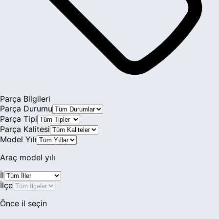
306
307
308
405
406
Parça Bilgileri
Parça Durumu
407
Parça Tipi
Parça Kalitesi
408
Model Yılı
5008
Araç model yılı
508
İl
İlçe
605
Önce il seçin
607