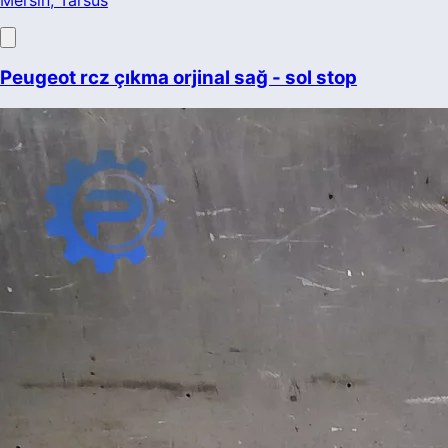
Peugeot rcz çıkma orjinal sağ - sol stop