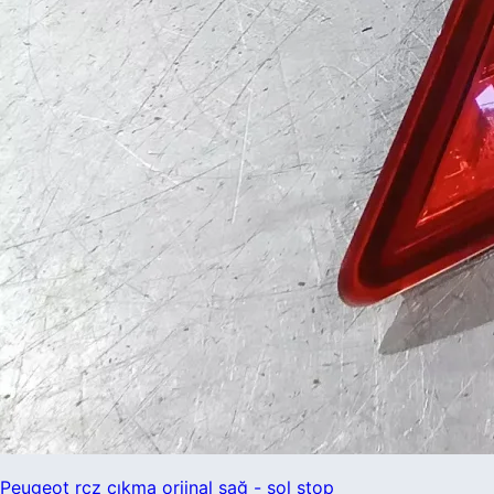
Peugeot rcz çıkma orjinal sağ - sol stop