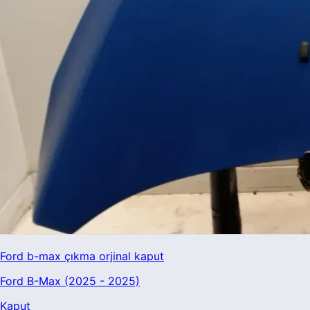
Ford b-max çıkma orjinal kaput
Ford B-Max (2025 - 2025)
Kaput