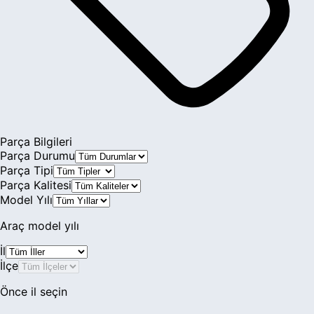
Galaxy
Granada
Grand C-Max
Ka
Kuga
Parça Bilgileri
Parça Durumu
Mondeo
Parça Tipi
Parça Kalitesi
Mustang
Model Yılı
Orion
Araç model yılı
Probe
İl
İlçe
Puma
Önce il seçin
S-Max