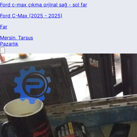
Ford c-max çıkma orjinal sağ - sol far
Ford C-Max (2025 - 2025)
Far
Mersin
, Tarsus
Pazarlık