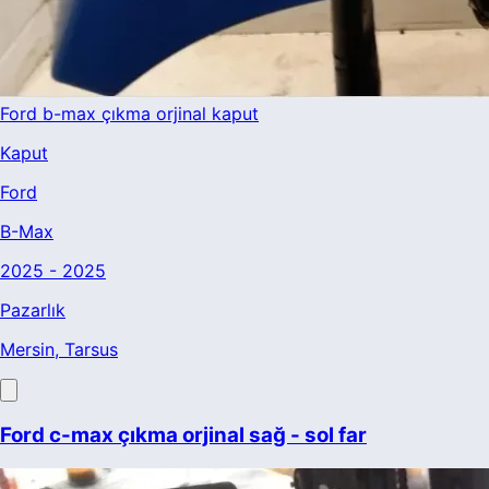
Ford b-max çıkma orjinal kaput
Kaput
Ford
B-Max
2025 - 2025
Pazarlık
Mersin
, Tarsus
Ford c-max çıkma orjinal sağ - sol far