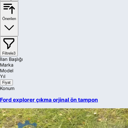
Önerilen
Filtrele
3
İlan Başlığı
Marka
Model
Yıl
Fiyat
Konum
Ford explorer çıkma orjinal ön tampon