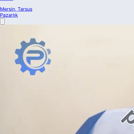
Mersin
, Tarsus
Pazarlık