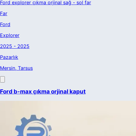
Ford explorer çıkma orjinal sağ - sol far
Far
Ford
Explorer
2025 - 2025
Pazarlık
Mersin
, Tarsus
Ford b-max çıkma orjinal kaput