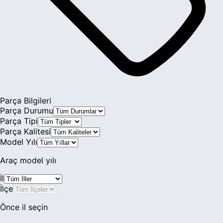
Egea
Idea
Linea
Marea
Multipla
Parça Bilgileri
Parça Durumu
Palio
Parça Tipi
Parça Kalitesi
Panda
Model Yılı
Punto
Araç model yılı
Siena
İl
İlçe
Stilo
Önce il seçin
Tempra