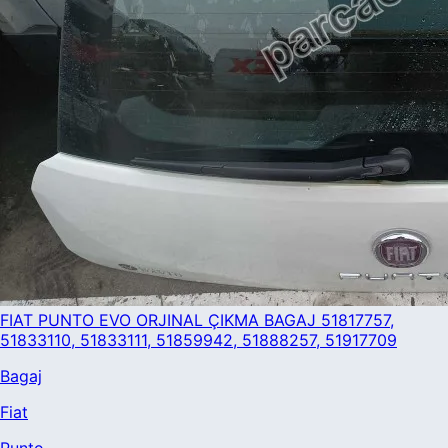
FIAT PUNTO EVO ORJINAL ÇIKMA BAGAJ 51817757,
51833110, 51833111, 51859942, 51888257, 51917709
Bagaj
Fiat
Punto