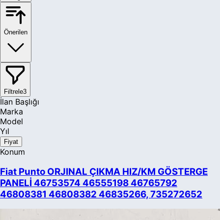
Önerilen
Filtrele
3
İlan Başlığı
Marka
Model
Yıl
Fiyat
Konum
Fiat Punto ORJINAL ÇIKMA HIZ/KM GÖSTERGE
PANELİ 46753574 46555198 46765792
46808381 46808382 46835266, 735272652