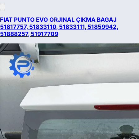
FIAT PUNTO EVO ORJINAL ÇIKMA BAGAJ
51817757, 51833110, 51833111, 51859942,
51888257, 51917709