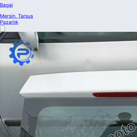
Bagaj
Mersin
, Tarsus
Pazarlık