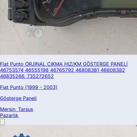
Fiat Punto ORJINAL ÇIKMA HIZ/KM GÖSTERGE PANELİ
46753574 46555198 46765792 46808381 46808382
46835266, 735272652
Fiat Punto (1999 - 2003)
Gösterge Paneli
Mersin
, Tarsus
Pazarlık