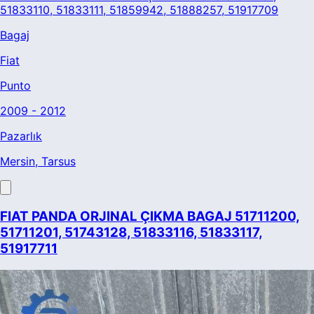
51833110, 51833111, 51859942, 51888257, 51917709
Bagaj
Fiat
Punto
2009 - 2012
Pazarlık
Mersin
, Tarsus
FIAT PANDA ORJINAL ÇIKMA BAGAJ 51711200,
51711201, 51743128, 51833116, 51833117,
51917711