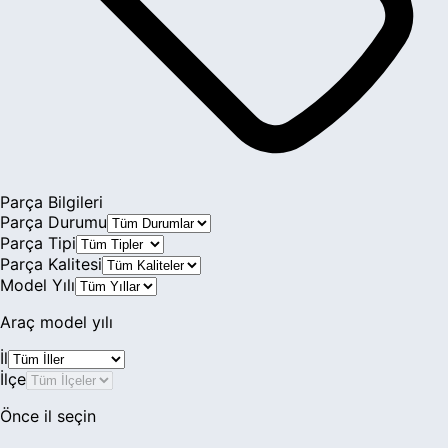
Chrysler
Citroen
Cupra
Dacia
Daewoo
Parça Bilgileri
Parça Durumu
Daihatsu
Parça Tipi
Parça Kalitesi
DFM
Model Yılı
Dodge
Araç model yılı
DS Automobiles
İl
İlçe
Eagle
Önce il seçin
Ferrari