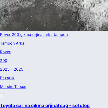
Rover 200 çıkma orjinal arka tampon
Tampon Arka
Rover
200
2025 - 2025
Pazarlık
Mersin
, Tarsus
Toyota carına çıkma orjinal sağ - sol stop