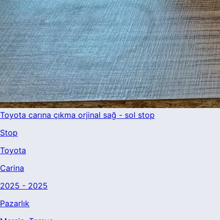
Toyota carına çıkma orjinal sağ - sol stop
Stop
Toyota
Carina
2025 - 2025
Pazarlık