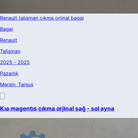
Renault talısman çıkma orjinal bagaj
Bagaj
Renault
Talisman
2025 - 2025
Pazarlık
Mersin
, Tarsus
Kıa magentıs çıkma orjinal sağ - sol ayna