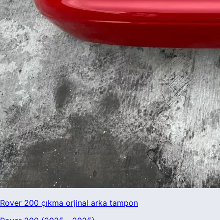
Tesla
Tofaş
TOGG
Toyota
Volkswagen
Volta
Volvo
Rover 200 çıkma orjinal arka tampon