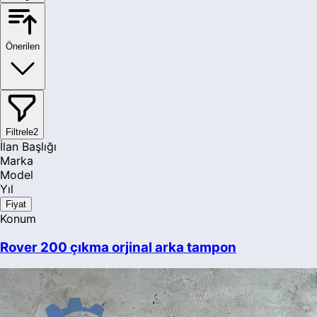
Mazda
Mercedes-Benz
Önerilen
MG
Mini
Mitsubishi
Filtrele
2
İlan Başlığı
Nissan
Marka
Model
Opel
Yıl
Peugeot
Fiyat
Konum
Plymouth
Rover 200 çıkma orjinal arka tampon
Polestar
Pontiac
Porsche