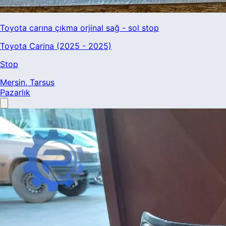
Toyota carına çıkma orjinal sağ - sol stop
Toyota Carina (2025 - 2025)
Stop
Mersin
, Tarsus
Pazarlık