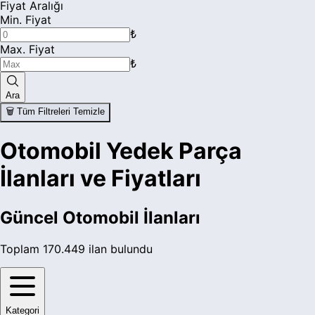
Fiyat Aralığı
Jeep
Min. Fiyat
₺
Kia
Max. Fiyat
₺
Lada
Lamborghini
Ara
🗑️ Tüm Filtreleri Temizle
Lancia
Otomobil Yedek Parça
Land Rover
İlanları ve Fiyatları
Lexus
Lincoln
Güncel
Otomobil
İlanları
Lotus
Toplam
170.449
ilan bulundu
Mahindra
Maserati
Kategori