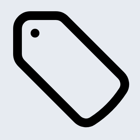
Fiat
Ford
Geely
Honda
Hummer
Hyundai
Ikco
Infiniti
Isuzu
JAC
Jaguar