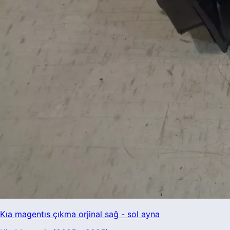
Kıa magentıs çıkma orjinal sağ - sol ayna