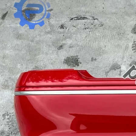
Proton
Renault
Rover
Saab
Seat
Skoda
Smart
SsangYong
Subaru
Suzuki
Tata